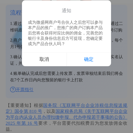
通知
流程说明
成为微盛网商户号合伙人之后您可以参与
1.通过上方二维码可直接邀请商户扫码订购，您也可以通过二
本产品的推广，您推广的商户订购本产品
维码底部按钮将商户号以链接形式分享给好友进行商户号订购
后您将会获得对应比例的佣金，完善您的
银行卡及身份信息后方可提现，您确定要
2.商户完成订购后您可以在合伙人钱包中查看您的收益，每个
成为产品合伙人吗？
月1号微盛网会完成月度账单结算并提供给您确认
3.确认结算前您需要上传您的身份证信息以用于个人实名认
取消
确定
证，并完善银行卡收款信息
4.账单确认完成后您需要上传发票，发票审核结束后我们将会
在7个工作日内向您预留的银行卡上打款
开票指引
【重要通知】根据
国务院《互联网平台企业涉税信息报送规
定》国令第 810 号
，以及
国家税务总局《关于互联网平台企业
为平台内从业人员办理扣缴申报、代办申报若干事项的公告》
2025 年第 16 号
要求，平台需要代扣税费后为您发放佣金收
益。